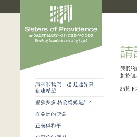
請
我們的
對於個
請來和我們一起:超越界限、
請於下
創建希望
聖狄奧多.格倫姆姆是誰?
在亞洲的使命
正義與和平