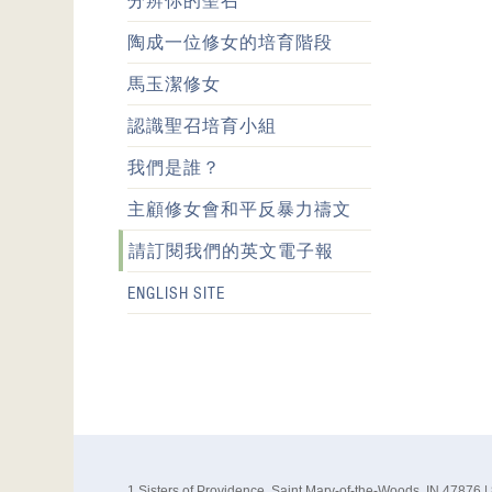
分辨你的聖召
陶成一位修女的培育階段
馬玉潔修女
認識聖召培育小組
我們是誰？
主顧修女會和平反暴力禱文
請訂閱我們的英文電子報
ENGLISH SITE
1 Sisters of Providence, Saint Mary-of-the-Woods, IN 47876 